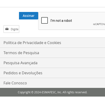
Assinar
Inscreva-
se
na
nossa
Política de Privacidade e Cookies
Newsletter:
Termos de Pesquisa
Pesquisa Avançada
Pedidos e Devoluções
Fale Conosco
Copyright © 2024-ESMAFESC, Inc. All rights reserved.